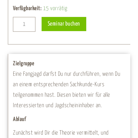
Fangjagdkurs
Verfügbarkeit:
15 vorrätig
-
Alternative:
Seminar buchen
04.
September
2027
Menge
Zielgruppe
Eine Fangjagd darfst Du nur durchführen, wenn Du
an einem entsprechenden Sachkunde-Kurs
teilgenommen hast. Diesen bieten wir für alle
Interessierten und Jagdscheininhaber an.
Ablauf
Zunächst wird Dir die Theorie vermittelt, und