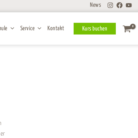
News
hule
Service
Kontakt
Kurs buchen
n
der