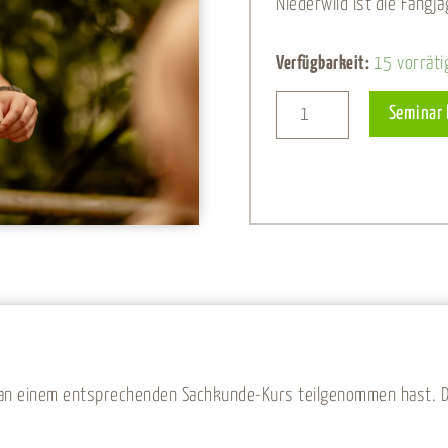
Niederwild ist die Fangja
Fangjagdkurs
Verfügbarkeit:
15 vorräti
-
Seminar
26.
Juni
2027
Menge
 an einem entsprechenden Sachkunde-Kurs teilgenommen hast. Die