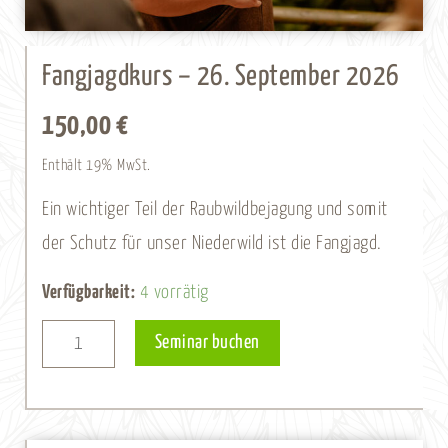
Fangjagdkurs – 26. September 2026
150,00
€
Enthält 19% MwSt.
Ein wichtiger Teil der Raubwildbejagung und somit
der Schutz für unser Niederwild ist die Fangjagd.
Fangjagdkurs
Verfügbarkeit:
4 vorrätig
-
Alternative:
Seminar buchen
26.
September
2026