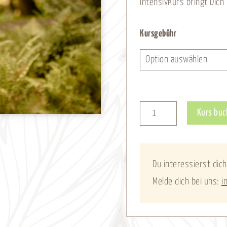
Intensivkurs bringt Dic
Intensivkurs
Kursgebühr
-
13.10.
-
29.10.2026
Kurs buc
Menge
Du interessierst dich
Melde dich bei uns:
i