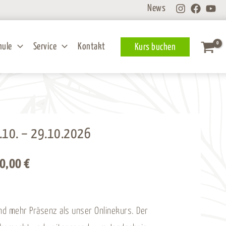
News
hule
Service
Kontakt
Kurs buchen
3.10. – 29.10.2026
Preisspanne:
90,00
€
2.790,00 €
bis
d mehr Präsenz als unser Onlinekurs. Der
2.990,00 €