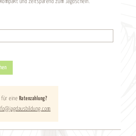
h kompakt und zeitsparend zum Jagdschein.
Alternative:
hen
 für eine
Ratenzahlung?
nfo@jagdausbildung.com