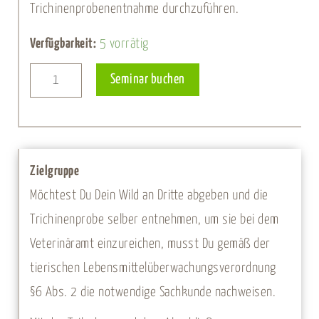
Trichinenprobenentnahme durchzuführen.
Kundige
Verfügbarkeit:
5 vorrätig
Person
Alternative:
Seminar buchen
-
20.
Juni
2027
Zielgruppe
Menge
Möchtest Du Dein Wild an Dritte abgeben und die
Trichinenprobe selber entnehmen, um sie bei dem
Veterinäramt einzureichen, musst Du gemäß der
tierischen Lebensmittelüberwachungsverordnung
§6 Abs. 2 die notwendige Sachkunde nachweisen.