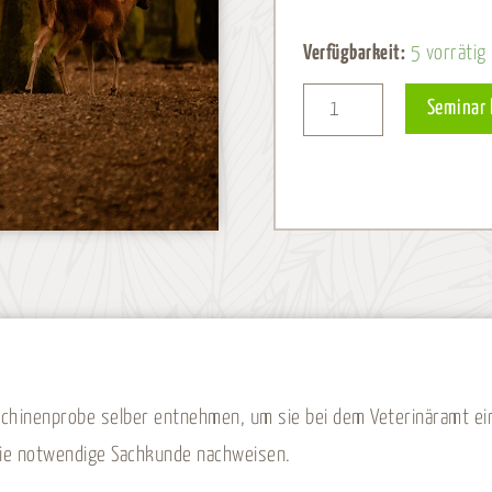
Kundige
Verfügbarkeit:
5 vorrätig
Person
Seminar
-
28.
März
2027
Menge
Trichinenprobe selber entnehmen, um sie bei dem Veterinäramt e
ie notwendige Sachkunde nachweisen.