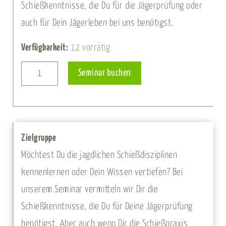
Schießkenntnisse, die Du für die Jägerprüfung oder
auch für Dein Jägerleben bei uns benötigst.
Schießseminar
Verfügbarkeit:
12 vorrätig
für
Alternative:
Seminar buchen
Anfänger
-
06.
August
Zielgruppe
2027
Möchtest Du die jagdlichen Schießdisziplinen
Menge
kennenlernen oder Dein Wissen vertiefen? Bei
unserem Seminar vermitteln wir Dir die
Schießkenntnisse, die Du für Deine Jägerprüfung
benötigst. Aber auch wenn Dir die Schießpraxis