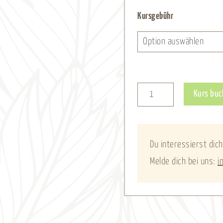
Wochenendkurs
Kursgebühr
-
05.12.2026
-
21.01.2027
Kurs buc
Menge
Du interessierst dich
Melde dich bei uns:
i