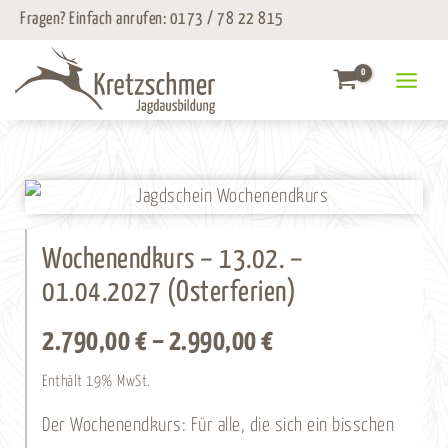
Zum
Fragen? Einfach anrufen:
0173 / 78 22 815
Inhalt
springen
Wochenendkurs – 13.02. –
01.04.2027 (Osterferien)
Preisspanne:
2.790,00
€
–
2.990,00
€
2.790,00 €
Enthält 19% MwSt.
bis
Der Wochenendkurs: Für alle, die sich ein bisschen
2.990,00 €