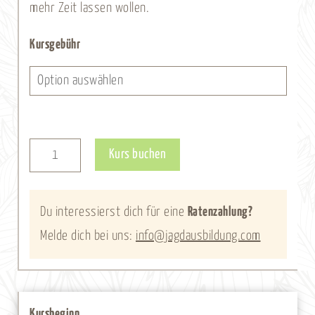
mehr Zeit lassen wollen.
Wochenendkurs
Kursgebühr
-
13.02.
-
01.04.2027
Alternative:
Kurs buchen
(Osterferien)
Menge
Du interessierst dich für eine
Ratenzahlung?
Melde dich bei uns:
info@jagdausbildung.com
Kursbeginn